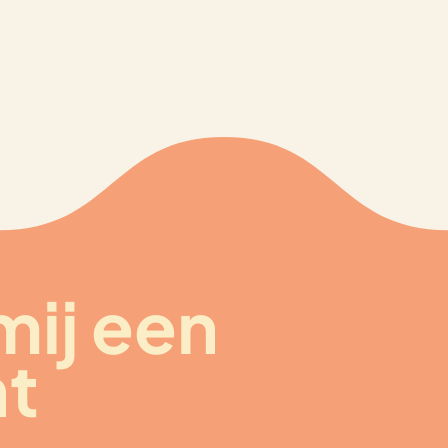
mij een
ht