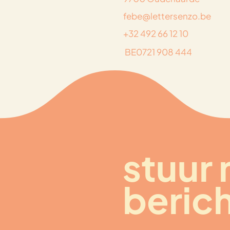
febe@lettersenzo.be
+32 492 66 12 10
BE0721 908 444
stuur 
beric