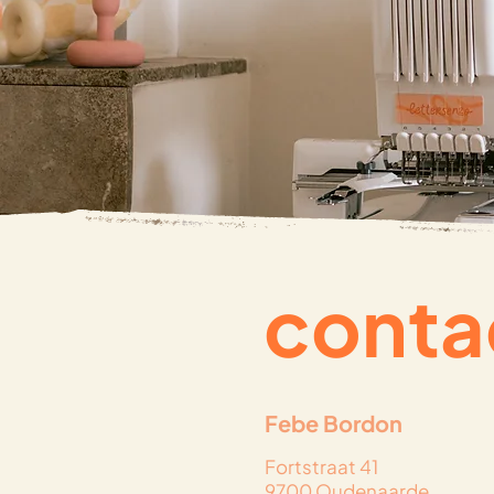
conta
Febe Bordon
Fortstraat 41
9700 Oudenaarde