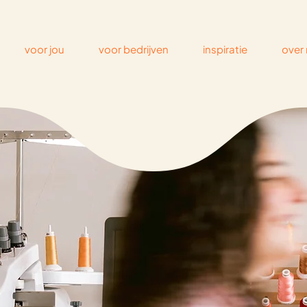
voor jou
voor bedrijven
inspiratie
over 