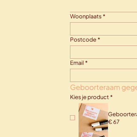
Woonplaats
*
Postcode
*
Email
*
Geboorteraam geg
Kies je product
*
Geboortera
€ 67