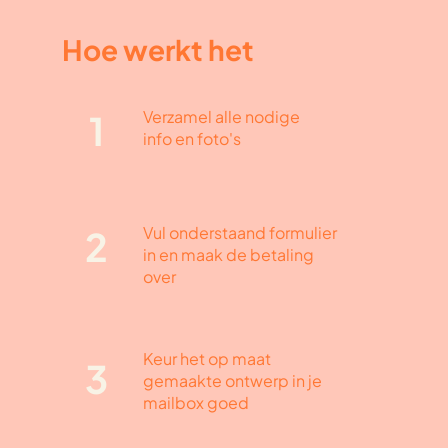
Hoe werkt het
Verzamel alle nodige
1
info en foto's
Vul onderstaand formulier
2
in en maak de betaling
over
Keur het op maat
3
gemaakte ontwerp in je
mailbox goed