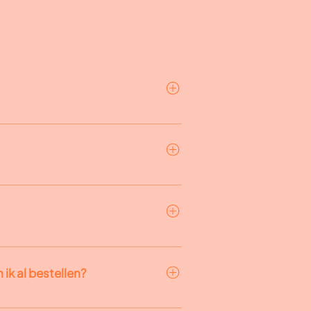
e geboortekaartje Twee Posca-
ppenplan om je op weg te helpen​
childerstape (optioneel) Een
stuur je het ontwerp binnen de 3
 mail door voor goedkeuring. 3.
 ik al bestellen?
passingen door. 4. Ik verzend het
e zelf creatief aan de slag!
en. Daarna heb je twee opties: 1. Je