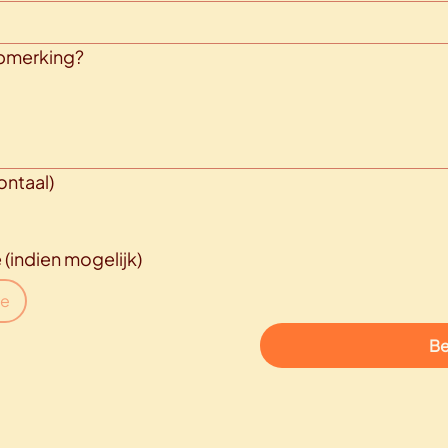
opmerking?
ontaal)
(indien mogelijk)
je
Be