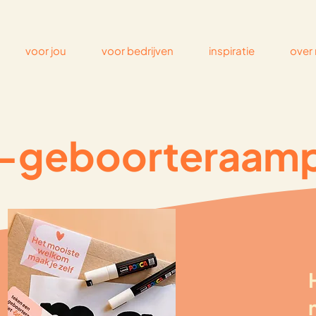
voor jou
voor bedrijven
inspiratie
over 
-geboorteraam