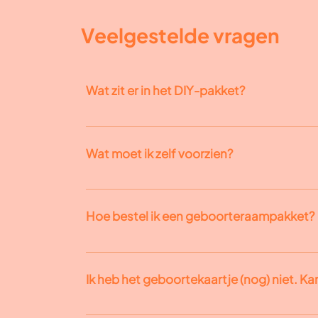
Veelgestelde vragen
Wat zit er in het DIY-pakket?
Een afgedrukt ontwerp gebaseerd op julli
stiften (PC-5M en PC-7M) Een duidelijk sta
Wat moet ik zelf voorzien?
Persoonlijke tips voor jouw ontwerp
Een doekje Kladpapier Transparante tape S
lintmeter (optioneel)​
Hoe bestel ik een geboorteraampakket?
1. Vul onderstaand bestelformulier in. 2. Ik 
('sprint') of 5 werkdagen ('geen haast') via
Ik heb het geboortekaartje (nog) niet. Kan
Bevestig het ontwerp of stuur eventuele aan
pakketje of je komt het ophalen. 5. Nu mag j
Ja, in principe kan je je bestelling al plaats