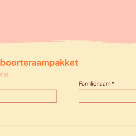
plaatst je bestelling, wacht tot de baby ge
kaartje via mail door. Kies je voor 'sprint',
werkdagen. Kies je voor 'geen haast', maak
Je vraagt aan het koppel (meestal via de v
toch al door te sturen. Ik maak het ontwerp e
moment dat je me via mail stuurt dat de bab
op. Zo blijft de naam een geheim voor jou, m
Heb je hier toch nog vragen over? Stuur ee
geboorteraampakket
ens
Familienaam
*