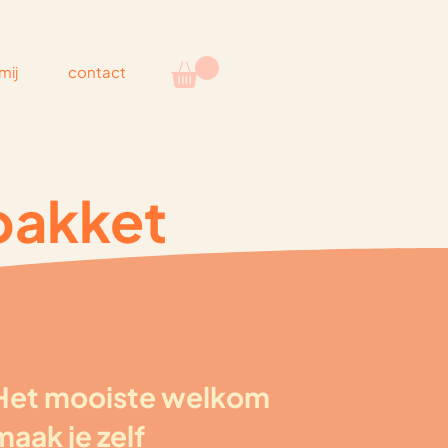
mij
contact
pakket
Het mooiste welkom
maak je zelf